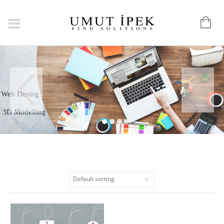
Graphic
Web Desing
3D Modelling