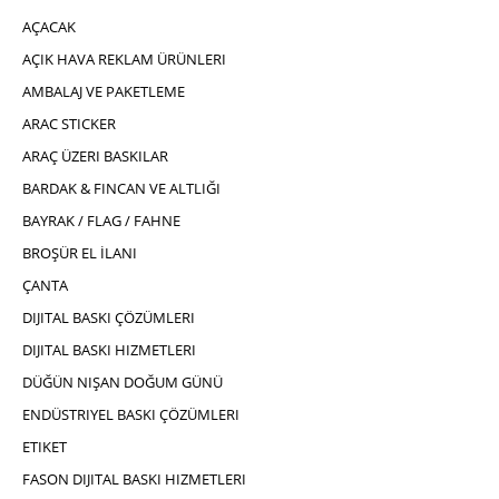
AÇACAK
AÇIK HAVA REKLAM ÜRÜNLERI
AMBALAJ VE PAKETLEME
ARAC STICKER
ARAÇ ÜZERI BASKILAR
BARDAK & FINCAN VE ALTLIĞI
BAYRAK / FLAG / FAHNE
BROŞÜR EL İLANI
ÇANTA
DIJITAL BASKI ÇÖZÜMLERI
DIJITAL BASKI HIZMETLERI
DÜĞÜN NIŞAN DOĞUM GÜNÜ
ENDÜSTRIYEL BASKI ÇÖZÜMLERI
ETIKET
FASON DIJITAL BASKI HIZMETLERI