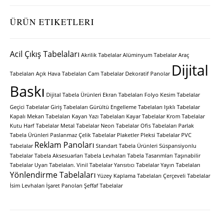
ÜRÜN ETIKETLERI
Acil Çıkış Tabelaları
Akrilik Tabelalar
Alüminyum Tabelalar
Araç
Dijital
Tabelaları
Açık Hava Tabelaları
Cam Tabelalar
Dekoratif Panolar
Baskı
Dijital Tabela Ürünleri
Ekran Tabelaları
Folyo Kesim Tabelalar
Geçici Tabelalar
Giriş Tabelaları
Gürültü Engelleme Tabelaları
Işıklı Tabelalar
Kapalı Mekan Tabelaları
Kayan Yazı Tabelaları
Kayar Tabelalar
Krom Tabelalar
Kutu Harf Tabelalar
Metal Tabelalar
Neon Tabelalar
Ofis Tabelaları
Parlak
Tabela Ürünleri
Paslanmaz Çelik Tabelalar
Plaketler
Pleksi Tabelalar
PVC
Reklam Panoları
Tabelalar
Standart Tabela Ürünleri
Süspansiyonlu
Tabelalar
Tabela Aksesuarları
Tabela Levhaları
Tabela Tasarımları
Taşınabilir
Tabelalar
Uyarı Tabelaları.
Vinil Tabelalar
Yansıtıcı Tabelalar
Yayın Tabelaları
Yönlendirme Tabelaları
Yüzey Kaplama Tabelaları
Çerçeveli Tabelalar
İsim Levhaları
İşaret Panoları
Şeffaf Tabelalar