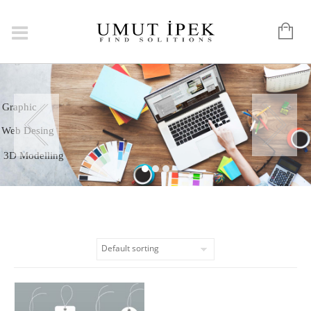
Logo
Graphic
Web Desing
3D Modelling