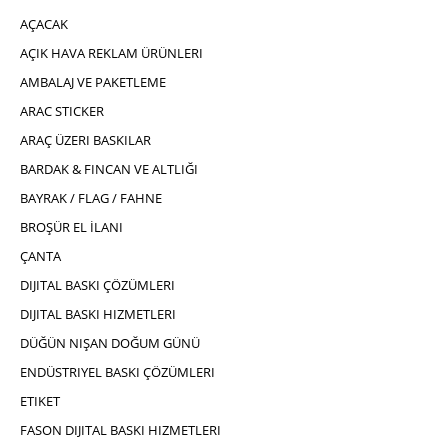
AÇACAK
AÇIK HAVA REKLAM ÜRÜNLERI
AMBALAJ VE PAKETLEME
ARAC STICKER
ARAÇ ÜZERI BASKILAR
BARDAK & FINCAN VE ALTLIĞI
BAYRAK / FLAG / FAHNE
BROŞÜR EL İLANI
ÇANTA
DIJITAL BASKI ÇÖZÜMLERI
DIJITAL BASKI HIZMETLERI
DÜĞÜN NIŞAN DOĞUM GÜNÜ
ENDÜSTRIYEL BASKI ÇÖZÜMLERI
ETIKET
FASON DIJITAL BASKI HIZMETLERI