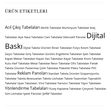
ÜRÜN ETIKETLERI
Acil Çıkış Tabelaları
Akrilik Tabelalar
Alüminyum Tabelalar
Araç
Dijital
Tabelaları
Açık Hava Tabelaları
Cam Tabelalar
Dekoratif Panolar
Baskı
Dijital Tabela Ürünleri
Ekran Tabelaları
Folyo Kesim Tabelalar
Geçici Tabelalar
Giriş Tabelaları
Gürültü Engelleme Tabelaları
Işıklı Tabelalar
Kapalı Mekan Tabelaları
Kayan Yazı Tabelaları
Kayar Tabelalar
Krom Tabelalar
Kutu Harf Tabelalar
Metal Tabelalar
Neon Tabelalar
Ofis Tabelaları
Parlak
Tabela Ürünleri
Paslanmaz Çelik Tabelalar
Plaketler
Pleksi Tabelalar
PVC
Reklam Panoları
Tabelalar
Standart Tabela Ürünleri
Süspansiyonlu
Tabelalar
Tabela Aksesuarları
Tabela Levhaları
Tabela Tasarımları
Taşınabilir
Tabelalar
Uyarı Tabelaları.
Vinil Tabelalar
Yansıtıcı Tabelalar
Yayın Tabelaları
Yönlendirme Tabelaları
Yüzey Kaplama Tabelaları
Çerçeveli Tabelalar
İsim Levhaları
İşaret Panoları
Şeffaf Tabelalar