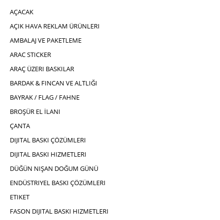
AÇACAK
AÇIK HAVA REKLAM ÜRÜNLERI
AMBALAJ VE PAKETLEME
ARAC STICKER
ARAÇ ÜZERI BASKILAR
BARDAK & FINCAN VE ALTLIĞI
BAYRAK / FLAG / FAHNE
BROŞÜR EL İLANI
ÇANTA
DIJITAL BASKI ÇÖZÜMLERI
DIJITAL BASKI HIZMETLERI
DÜĞÜN NIŞAN DOĞUM GÜNÜ
ENDÜSTRIYEL BASKI ÇÖZÜMLERI
ETIKET
FASON DIJITAL BASKI HIZMETLERI