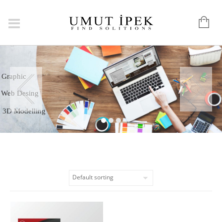
Logo
Graphic
Web Desing
3D Modelling