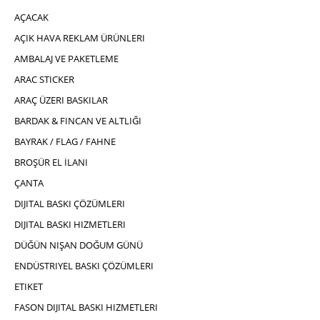
AÇACAK
AÇIK HAVA REKLAM ÜRÜNLERI
AMBALAJ VE PAKETLEME
ARAC STICKER
ARAÇ ÜZERI BASKILAR
BARDAK & FINCAN VE ALTLIĞI
BAYRAK / FLAG / FAHNE
BROŞÜR EL İLANI
ÇANTA
DIJITAL BASKI ÇÖZÜMLERI
DIJITAL BASKI HIZMETLERI
DÜĞÜN NIŞAN DOĞUM GÜNÜ
ENDÜSTRIYEL BASKI ÇÖZÜMLERI
ETIKET
FASON DIJITAL BASKI HIZMETLERI