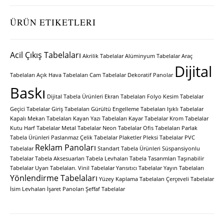
ÜRÜN ETIKETLERI
Acil Çıkış Tabelaları
Akrilik Tabelalar
Alüminyum Tabelalar
Araç
Dijital
Tabelaları
Açık Hava Tabelaları
Cam Tabelalar
Dekoratif Panolar
Baskı
Dijital Tabela Ürünleri
Ekran Tabelaları
Folyo Kesim Tabelalar
Geçici Tabelalar
Giriş Tabelaları
Gürültü Engelleme Tabelaları
Işıklı Tabelalar
Kapalı Mekan Tabelaları
Kayan Yazı Tabelaları
Kayar Tabelalar
Krom Tabelalar
Kutu Harf Tabelalar
Metal Tabelalar
Neon Tabelalar
Ofis Tabelaları
Parlak
Tabela Ürünleri
Paslanmaz Çelik Tabelalar
Plaketler
Pleksi Tabelalar
PVC
Reklam Panoları
Tabelalar
Standart Tabela Ürünleri
Süspansiyonlu
Tabelalar
Tabela Aksesuarları
Tabela Levhaları
Tabela Tasarımları
Taşınabilir
Tabelalar
Uyarı Tabelaları.
Vinil Tabelalar
Yansıtıcı Tabelalar
Yayın Tabelaları
Yönlendirme Tabelaları
Yüzey Kaplama Tabelaları
Çerçeveli Tabelalar
İsim Levhaları
İşaret Panoları
Şeffaf Tabelalar