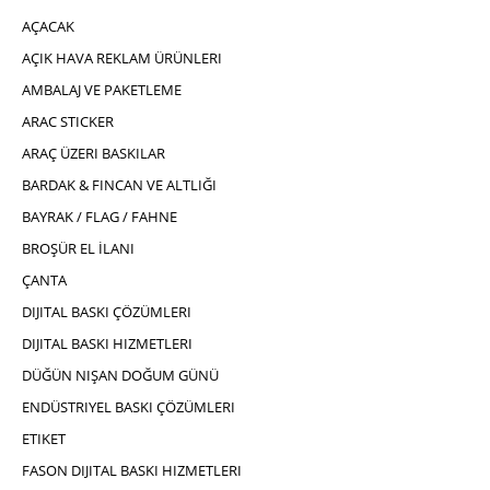
AÇACAK
AÇIK HAVA REKLAM ÜRÜNLERI
AMBALAJ VE PAKETLEME
ARAC STICKER
ARAÇ ÜZERI BASKILAR
BARDAK & FINCAN VE ALTLIĞI
BAYRAK / FLAG / FAHNE
BROŞÜR EL İLANI
ÇANTA
DIJITAL BASKI ÇÖZÜMLERI
DIJITAL BASKI HIZMETLERI
DÜĞÜN NIŞAN DOĞUM GÜNÜ
ENDÜSTRIYEL BASKI ÇÖZÜMLERI
ETIKET
FASON DIJITAL BASKI HIZMETLERI