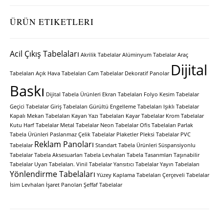
ÜRÜN ETIKETLERI
Acil Çıkış Tabelaları
Akrilik Tabelalar
Alüminyum Tabelalar
Araç
Dijital
Tabelaları
Açık Hava Tabelaları
Cam Tabelalar
Dekoratif Panolar
Baskı
Dijital Tabela Ürünleri
Ekran Tabelaları
Folyo Kesim Tabelalar
Geçici Tabelalar
Giriş Tabelaları
Gürültü Engelleme Tabelaları
Işıklı Tabelalar
Kapalı Mekan Tabelaları
Kayan Yazı Tabelaları
Kayar Tabelalar
Krom Tabelalar
Kutu Harf Tabelalar
Metal Tabelalar
Neon Tabelalar
Ofis Tabelaları
Parlak
Tabela Ürünleri
Paslanmaz Çelik Tabelalar
Plaketler
Pleksi Tabelalar
PVC
Reklam Panoları
Tabelalar
Standart Tabela Ürünleri
Süspansiyonlu
Tabelalar
Tabela Aksesuarları
Tabela Levhaları
Tabela Tasarımları
Taşınabilir
Tabelalar
Uyarı Tabelaları.
Vinil Tabelalar
Yansıtıcı Tabelalar
Yayın Tabelaları
Yönlendirme Tabelaları
Yüzey Kaplama Tabelaları
Çerçeveli Tabelalar
İsim Levhaları
İşaret Panoları
Şeffaf Tabelalar