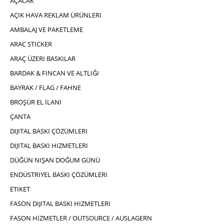
AÇACAK
AÇIK HAVA REKLAM ÜRÜNLERI
AMBALAJ VE PAKETLEME
ARAC STICKER
ARAÇ ÜZERI BASKILAR
BARDAK & FINCAN VE ALTLIĞI
BAYRAK / FLAG / FAHNE
BROŞÜR EL İLANI
ÇANTA
DIJITAL BASKI ÇÖZÜMLERI
DIJITAL BASKI HIZMETLERI
DÜĞÜN NIŞAN DOĞUM GÜNÜ
ENDÜSTRIYEL BASKI ÇÖZÜMLERI
ETIKET
FASON DIJITAL BASKI HIZMETLERI
FASON HİZMETLER / OUTSOURCE / AUSLAGERN