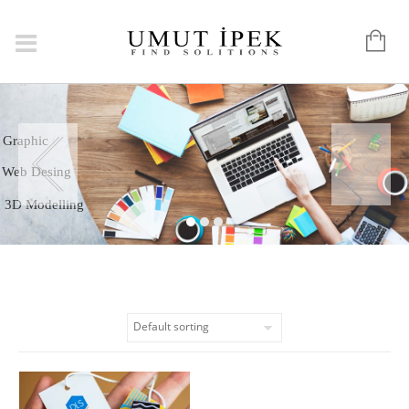
Logo
Graphic
Web Desing
3D Modelling