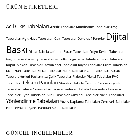
ÜRÜN ETIKETLERI
Acil Çıkış Tabelaları
Akrilik Tabelalar
Alüminyum Tabelalar
Araç
Dijital
Tabelaları
Açık Hava Tabelaları
Cam Tabelalar
Dekoratif Panolar
Baskı
Dijital Tabela Ürünleri
Ekran Tabelaları
Folyo Kesim Tabelalar
Geçici Tabelalar
Giriş Tabelaları
Gürültü Engelleme Tabelaları
Işıklı Tabelalar
Kapalı Mekan Tabelaları
Kayan Yazı Tabelaları
Kayar Tabelalar
Krom Tabelalar
Kutu Harf Tabelalar
Metal Tabelalar
Neon Tabelalar
Ofis Tabelaları
Parlak
Tabela Ürünleri
Paslanmaz Çelik Tabelalar
Plaketler
Pleksi Tabelalar
PVC
Reklam Panoları
Tabelalar
Standart Tabela Ürünleri
Süspansiyonlu
Tabelalar
Tabela Aksesuarları
Tabela Levhaları
Tabela Tasarımları
Taşınabilir
Tabelalar
Uyarı Tabelaları.
Vinil Tabelalar
Yansıtıcı Tabelalar
Yayın Tabelaları
Yönlendirme Tabelaları
Yüzey Kaplama Tabelaları
Çerçeveli Tabelalar
İsim Levhaları
İşaret Panoları
Şeffaf Tabelalar
GÜNCEL INCELEMELER