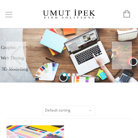
Logo
Graphic
Web Desing
3D Modelling