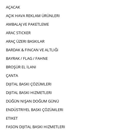
AÇACAK
AÇIK HAVA REKLAM ÜRÜNLERI
AMBALAJ VE PAKETLEME
ARAC STICKER
ARAÇ ÜZERI BASKILAR
BARDAK & FINCAN VE ALTLIĞI
BAYRAK / FLAG / FAHNE
BROŞÜR EL İLANI
ÇANTA
DIJITAL BASKI ÇÖZÜMLERI
DIJITAL BASKI HIZMETLERI
DÜĞÜN NIŞAN DOĞUM GÜNÜ
ENDÜSTRIYEL BASKI ÇÖZÜMLERI
ETIKET
FASON DIJITAL BASKI HIZMETLERI