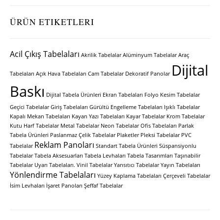
ÜRÜN ETIKETLERI
Acil Çıkış Tabelaları
Akrilik Tabelalar
Alüminyum Tabelalar
Araç
Dijital
Tabelaları
Açık Hava Tabelaları
Cam Tabelalar
Dekoratif Panolar
Baskı
Dijital Tabela Ürünleri
Ekran Tabelaları
Folyo Kesim Tabelalar
Geçici Tabelalar
Giriş Tabelaları
Gürültü Engelleme Tabelaları
Işıklı Tabelalar
Kapalı Mekan Tabelaları
Kayan Yazı Tabelaları
Kayar Tabelalar
Krom Tabelalar
Kutu Harf Tabelalar
Metal Tabelalar
Neon Tabelalar
Ofis Tabelaları
Parlak
Tabela Ürünleri
Paslanmaz Çelik Tabelalar
Plaketler
Pleksi Tabelalar
PVC
Reklam Panoları
Tabelalar
Standart Tabela Ürünleri
Süspansiyonlu
Tabelalar
Tabela Aksesuarları
Tabela Levhaları
Tabela Tasarımları
Taşınabilir
Tabelalar
Uyarı Tabelaları.
Vinil Tabelalar
Yansıtıcı Tabelalar
Yayın Tabelaları
Yönlendirme Tabelaları
Yüzey Kaplama Tabelaları
Çerçeveli Tabelalar
İsim Levhaları
İşaret Panoları
Şeffaf Tabelalar