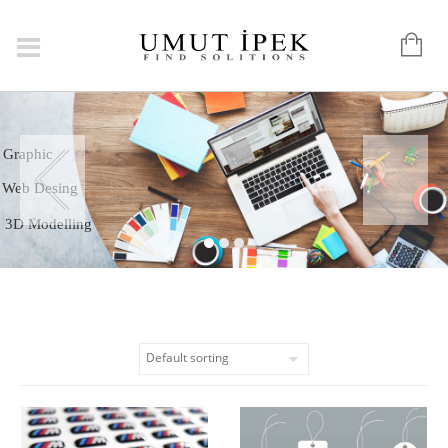
Logo
Graphic
Web Desing
3D Modelling