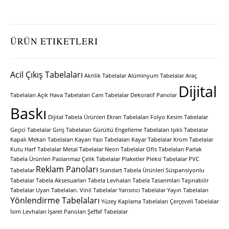
ÜRÜN ETIKETLERI
Acil Çıkış Tabelaları
Akrilik Tabelalar
Alüminyum Tabelalar
Araç
Dijital
Tabelaları
Açık Hava Tabelaları
Cam Tabelalar
Dekoratif Panolar
Baskı
Dijital Tabela Ürünleri
Ekran Tabelaları
Folyo Kesim Tabelalar
Geçici Tabelalar
Giriş Tabelaları
Gürültü Engelleme Tabelaları
Işıklı Tabelalar
Kapalı Mekan Tabelaları
Kayan Yazı Tabelaları
Kayar Tabelalar
Krom Tabelalar
Kutu Harf Tabelalar
Metal Tabelalar
Neon Tabelalar
Ofis Tabelaları
Parlak
Tabela Ürünleri
Paslanmaz Çelik Tabelalar
Plaketler
Pleksi Tabelalar
PVC
Reklam Panoları
Tabelalar
Standart Tabela Ürünleri
Süspansiyonlu
Tabelalar
Tabela Aksesuarları
Tabela Levhaları
Tabela Tasarımları
Taşınabilir
Tabelalar
Uyarı Tabelaları.
Vinil Tabelalar
Yansıtıcı Tabelalar
Yayın Tabelaları
Yönlendirme Tabelaları
Yüzey Kaplama Tabelaları
Çerçeveli Tabelalar
İsim Levhaları
İşaret Panoları
Şeffaf Tabelalar