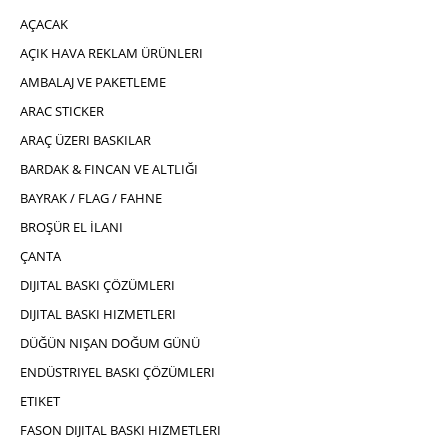
AÇACAK
AÇIK HAVA REKLAM ÜRÜNLERI
AMBALAJ VE PAKETLEME
ARAC STICKER
ARAÇ ÜZERI BASKILAR
BARDAK & FINCAN VE ALTLIĞI
BAYRAK / FLAG / FAHNE
BROŞÜR EL İLANI
ÇANTA
DIJITAL BASKI ÇÖZÜMLERI
DIJITAL BASKI HIZMETLERI
DÜĞÜN NIŞAN DOĞUM GÜNÜ
ENDÜSTRIYEL BASKI ÇÖZÜMLERI
ETIKET
FASON DIJITAL BASKI HIZMETLERI