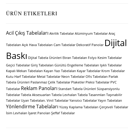
ÜRÜN ETIKETLERI
Acil Çıkış Tabelaları
Akrilik Tabelalar
Alüminyum Tabelalar
Araç
Dijital
Tabelaları
Açık Hava Tabelaları
Cam Tabelalar
Dekoratif Panolar
Baskı
Dijital Tabela Ürünleri
Ekran Tabelaları
Folyo Kesim Tabelalar
Geçici Tabelalar
Giriş Tabelaları
Gürültü Engelleme Tabelaları
Işıklı Tabelalar
Kapalı Mekan Tabelaları
Kayan Yazı Tabelaları
Kayar Tabelalar
Krom Tabelalar
Kutu Harf Tabelalar
Metal Tabelalar
Neon Tabelalar
Ofis Tabelaları
Parlak
Tabela Ürünleri
Paslanmaz Çelik Tabelalar
Plaketler
Pleksi Tabelalar
PVC
Reklam Panoları
Tabelalar
Standart Tabela Ürünleri
Süspansiyonlu
Tabelalar
Tabela Aksesuarları
Tabela Levhaları
Tabela Tasarımları
Taşınabilir
Tabelalar
Uyarı Tabelaları.
Vinil Tabelalar
Yansıtıcı Tabelalar
Yayın Tabelaları
Yönlendirme Tabelaları
Yüzey Kaplama Tabelaları
Çerçeveli Tabelalar
İsim Levhaları
İşaret Panoları
Şeffaf Tabelalar