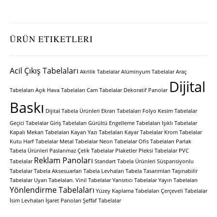
ÜRÜN ETIKETLERI
Acil Çıkış Tabelaları
Akrilik Tabelalar
Alüminyum Tabelalar
Araç
Dijital
Tabelaları
Açık Hava Tabelaları
Cam Tabelalar
Dekoratif Panolar
Baskı
Dijital Tabela Ürünleri
Ekran Tabelaları
Folyo Kesim Tabelalar
Geçici Tabelalar
Giriş Tabelaları
Gürültü Engelleme Tabelaları
Işıklı Tabelalar
Kapalı Mekan Tabelaları
Kayan Yazı Tabelaları
Kayar Tabelalar
Krom Tabelalar
Kutu Harf Tabelalar
Metal Tabelalar
Neon Tabelalar
Ofis Tabelaları
Parlak
Tabela Ürünleri
Paslanmaz Çelik Tabelalar
Plaketler
Pleksi Tabelalar
PVC
Reklam Panoları
Tabelalar
Standart Tabela Ürünleri
Süspansiyonlu
Tabelalar
Tabela Aksesuarları
Tabela Levhaları
Tabela Tasarımları
Taşınabilir
Tabelalar
Uyarı Tabelaları.
Vinil Tabelalar
Yansıtıcı Tabelalar
Yayın Tabelaları
Yönlendirme Tabelaları
Yüzey Kaplama Tabelaları
Çerçeveli Tabelalar
İsim Levhaları
İşaret Panoları
Şeffaf Tabelalar