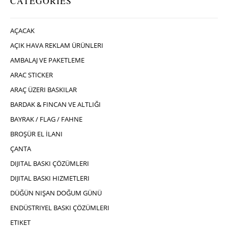
CATEGORIES
AÇACAK
AÇIK HAVA REKLAM ÜRÜNLERI
AMBALAJ VE PAKETLEME
ARAC STICKER
ARAÇ ÜZERI BASKILAR
BARDAK & FINCAN VE ALTLIĞI
BAYRAK / FLAG / FAHNE
BROŞÜR EL İLANI
ÇANTA
DIJITAL BASKI ÇÖZÜMLERI
DIJITAL BASKI HIZMETLERI
DÜĞÜN NIŞAN DOĞUM GÜNÜ
ENDÜSTRIYEL BASKI ÇÖZÜMLERI
ETIKET