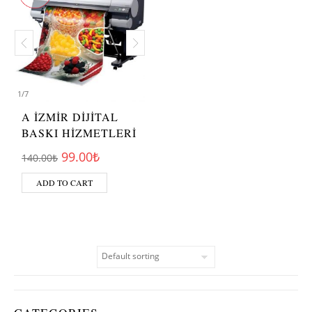
1
/
7
A İZMİR DİJİTAL
BASKI HİZMETLERİ
Original price was: 140.00₺.
Current price is: 99.00₺.
99.00
₺
140.00
₺
ADD TO CART