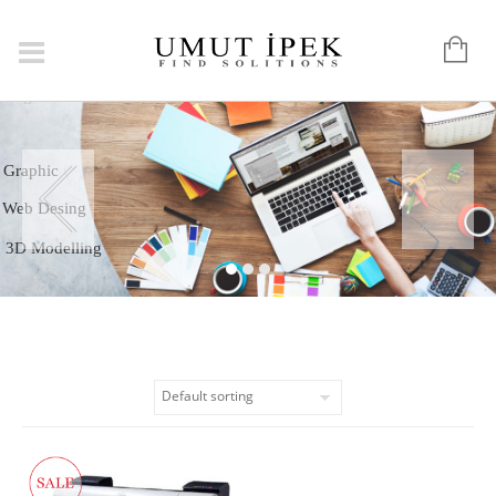
Logo
Graphic
Web Desing
3D Modelling