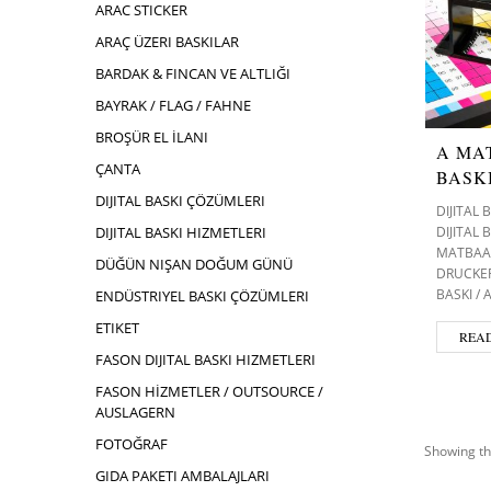
ARAC STICKER
ARAÇ ÜZERI BASKILAR
BARDAK & FINCAN VE ALTLIĞI
BAYRAK / FLAG / FAHNE
BROŞÜR EL İLANI
A MA
ÇANTA
BASK
DIJITAL BASKI ÇÖZÜMLERI
DIJITAL
DIJITAL 
DIJITAL BASKI HIZMETLERI
MATBAA 
DÜĞÜN NIŞAN DOĞUM GÜNÜ
DRUCKER
BASKI /
ENDÜSTRIYEL BASKI ÇÖZÜMLERI
ETIKET
REA
FASON DIJITAL BASKI HIZMETLERI
FASON HİZMETLER / OUTSOURCE /
AUSLAGERN
FOTOĞRAF
Showing th
GIDA PAKETI AMBALAJLARI