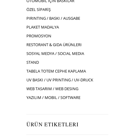
OTOMOBIL İÇIN BASKILAR
ÖZEL SİPARİŞ
PIRINTING / BASKI / AUSGABE
PLAKET MADALYA
PROMOSYON
RESTORANT & GIDA ÜRÜNLERI
SOSYAL MEDYA / SOCIAL MEDIA
STAND
TABELA TOTEM CEPHE KAPLAMA
UV BASKI / UV PRINTING / UV-DRUCK
WEB TASARIM / WEB DESING
YAZILIM / MOBIL / SOFTWARE
ÜRÜN ETIKETLERI