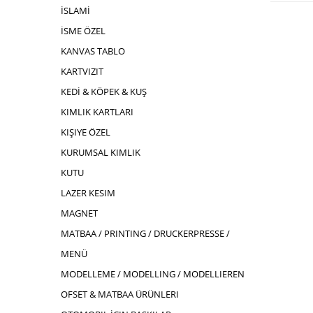
İSLAMİ
İSME ÖZEL
KANVAS TABLO
KARTVIZIT
KEDİ & KÖPEK & KUŞ
KIMLIK KARTLARI
KIŞIYE ÖZEL
KURUMSAL KIMLIK
KUTU
LAZER KESIM
MAGNET
MATBAA / PRINTING / DRUCKERPRESSE /
MENÜ
MODELLEME / MODELLING / MODELLIEREN
OFSET & MATBAA ÜRÜNLERI