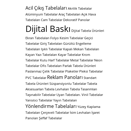
Acil Çıkış Tabelaları
Akrilik Tabelalar
Alüminyum Tabelalar
Araç Tabelaları
Açık Hava
Tabelaları
Cam Tabelalar
Dekoratif Panolar
Dijital Baskı
Dijital Tabela Ürünleri
Ekran Tabelaları
Folyo Kesim Tabelalar
Geçici
Tabelalar
Giriş Tabelaları
Gürültü Engelleme
Tabelaları
Işıklı Tabelalar
Kapalı Mekan Tabelaları
Kayan Yazı Tabelaları
Kayar Tabelalar
Krom
Tabelalar
Kutu Harf Tabelalar
Metal Tabelalar
Neon
Tabelalar
Ofis Tabelaları
Parlak Tabela Ürünleri
Paslanmaz Çelik Tabelalar
Plaketler
Pleksi Tabelalar
Reklam Panoları
PVC Tabelalar
Standart
Tabela Ürünleri
Süspansiyonlu Tabelalar
Tabela
Aksesuarları
Tabela Levhaları
Tabela Tasarımları
Taşınabilir Tabelalar
Uyarı Tabelaları.
Vinil Tabelalar
Yansıtıcı Tabelalar
Yayın Tabelaları
Yönlendirme Tabelaları
Yüzey Kaplama
Tabelaları
Çerçeveli Tabelalar
İsim Levhaları
İşaret
Panoları
Şeffaf Tabelalar