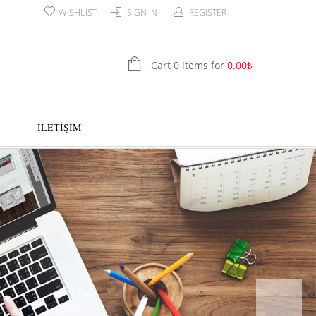
WISHLIST
SIGN IN
REGISTER
Cart 0 items for
0.00
₺
İLETİŞİM