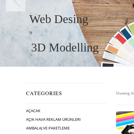
Web Desing
3D Modelling
CATEGORIES
Showing th
AÇACAK
AÇIK HAVA REKLAM ÜRÜNLERI
AMBALAJ VE PAKETLEME