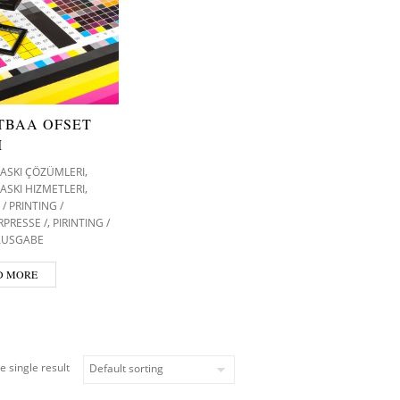
TBAA OFSET
I
,
 BASKI ÇÖZÜMLERI
,
BASKI HIZMETLERI
/ PRINTING /
,
PRESSE /
PIRINTING /
 AUSGABE
D MORE
e single result