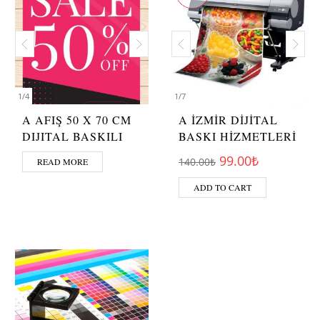
1
/
4
1
/
7
A AFIŞ 50 X 70 CM
A İZMİR DİJİTAL
DIJITAL BASKILI
BASKI HİZMETLERİ
Original price wa
Current pr
99.00
₺
140.00
₺
READ MORE
ADD TO CART