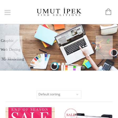
Logo
Graphic
Web Desing
3D Modelling