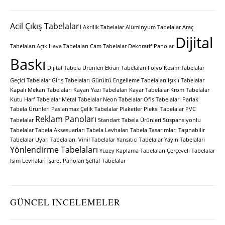
Acil Çıkış Tabelaları
Akrilik Tabelalar
Alüminyum Tabelalar
Araç
Dijital
Tabelaları
Açık Hava Tabelaları
Cam Tabelalar
Dekoratif Panolar
Baskı
Dijital Tabela Ürünleri
Ekran Tabelaları
Folyo Kesim Tabelalar
Geçici Tabelalar
Giriş Tabelaları
Gürültü Engelleme Tabelaları
Işıklı Tabelalar
Kapalı Mekan Tabelaları
Kayan Yazı Tabelaları
Kayar Tabelalar
Krom Tabelalar
Kutu Harf Tabelalar
Metal Tabelalar
Neon Tabelalar
Ofis Tabelaları
Parlak
Tabela Ürünleri
Paslanmaz Çelik Tabelalar
Plaketler
Pleksi Tabelalar
PVC
Reklam Panoları
Tabelalar
Standart Tabela Ürünleri
Süspansiyonlu
Tabelalar
Tabela Aksesuarları
Tabela Levhaları
Tabela Tasarımları
Taşınabilir
Tabelalar
Uyarı Tabelaları.
Vinil Tabelalar
Yansıtıcı Tabelalar
Yayın Tabelaları
Yönlendirme Tabelaları
Yüzey Kaplama Tabelaları
Çerçeveli Tabelalar
İsim Levhaları
İşaret Panoları
Şeffaf Tabelalar
GÜNCEL INCELEMELER