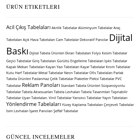
ÜRÜN ETIKETLERI
Acil Çıkış Tabelaları
Akrilik Tabelalar
Alüminyum Tabelalar
Araç
Dijital
Tabelaları
Açık Hava Tabelaları
Cam Tabelalar
Dekoratif Panolar
Baskı
Dijital Tabela Ürünleri
Ekran Tabelaları
Folyo Kesim Tabelalar
Geçici Tabelalar
Giriş Tabelaları
Gürültü Engelleme Tabelaları
Işıklı Tabelalar
Kapalı Mekan Tabelaları
Kayan Yazı Tabelaları
Kayar Tabelalar
Krom Tabelalar
Kutu Harf Tabelalar
Metal Tabelalar
Neon Tabelalar
Ofis Tabelaları
Parlak
Tabela Ürünleri
Paslanmaz Çelik Tabelalar
Plaketler
Pleksi Tabelalar
PVC
Reklam Panoları
Tabelalar
Standart Tabela Ürünleri
Süspansiyonlu
Tabelalar
Tabela Aksesuarları
Tabela Levhaları
Tabela Tasarımları
Taşınabilir
Tabelalar
Uyarı Tabelaları.
Vinil Tabelalar
Yansıtıcı Tabelalar
Yayın Tabelaları
Yönlendirme Tabelaları
Yüzey Kaplama Tabelaları
Çerçeveli Tabelalar
İsim Levhaları
İşaret Panoları
Şeffaf Tabelalar
GÜNCEL INCELEMELER