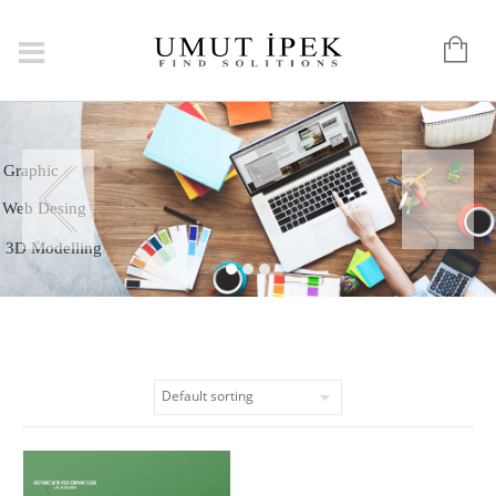
Logo
Graphic
Web Desing
3D Modelling