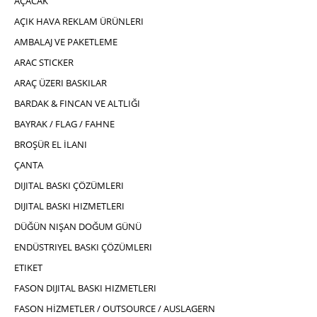
AÇACAK
AÇIK HAVA REKLAM ÜRÜNLERI
AMBALAJ VE PAKETLEME
ARAC STICKER
ARAÇ ÜZERI BASKILAR
BARDAK & FINCAN VE ALTLIĞI
BAYRAK / FLAG / FAHNE
BROŞÜR EL İLANI
ÇANTA
DIJITAL BASKI ÇÖZÜMLERI
DIJITAL BASKI HIZMETLERI
DÜĞÜN NIŞAN DOĞUM GÜNÜ
ENDÜSTRIYEL BASKI ÇÖZÜMLERI
ETIKET
FASON DIJITAL BASKI HIZMETLERI
FASON HİZMETLER / OUTSOURCE / AUSLAGERN