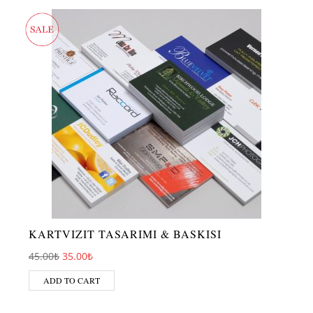
KARTVIZIT TASARIMI & BASKISI
Original price was: 45.00₺.
Current price is: 35.00₺.
45.00
₺
35.00
₺
ADD TO CART