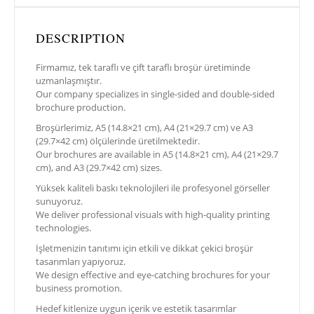
DESCRIPTION
Firmamız, tek taraflı ve çift taraflı broşür üretiminde
uzmanlaşmıştır.
Our company specializes in single-sided and double-sided
brochure production.
Broşürlerimiz, A5 (14.8×21 cm), A4 (21×29.7 cm) ve A3
(29.7×42 cm) ölçülerinde üretilmektedir.
Our brochures are available in A5 (14.8×21 cm), A4 (21×29.7
cm), and A3 (29.7×42 cm) sizes.
Yüksek kaliteli baskı teknolojileri ile profesyonel görseller
sunuyoruz.
We deliver professional visuals with high-quality printing
technologies.
İşletmenizin tanıtımı için etkili ve dikkat çekici broşür
tasarımları yapıyoruz.
We design effective and eye-catching brochures for your
business promotion.
Hedef kitlenize uygun içerik ve estetik tasarımlar