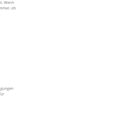
en. Wenn
immer, ob
ingungen
für