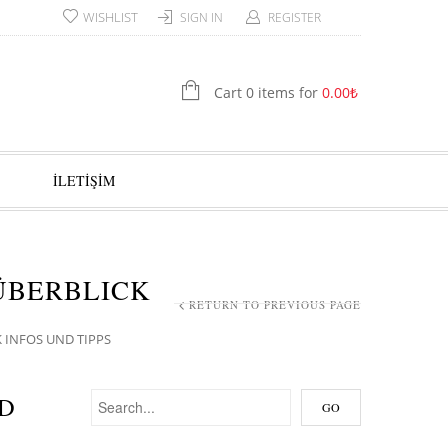
WISHLIST
SIGN IN
REGISTER
Cart 0 items for
0.00
₺
İLETİŞİM
ÜBERBLICK
RETURN TO PREVIOUS PAGE
INFOS UND TIPPS
D