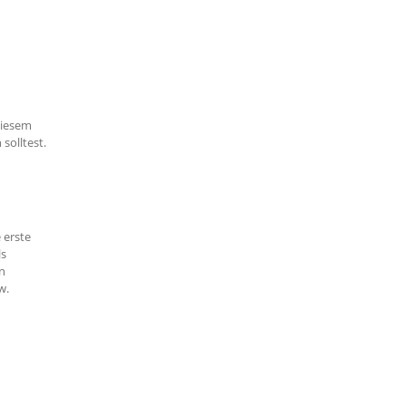
diesem
solltest.
 erste
ls
n
w.