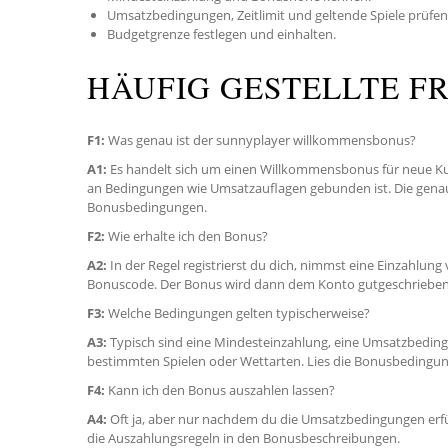
Umsatzbedingungen, Zeitlimit und geltende Spiele prüfen
Budgetgrenze festlegen und einhalten.
HÄUFIG GESTELLTE F
F1:
Was genau ist der sunnyplayer willkommensbonus?
A1:
Es handelt sich um einen Willkommensbonus für neue Kun
an Bedingungen wie Umsatzauflagen gebunden ist. Die genauen 
Bonusbedingungen.
F2:
Wie erhalte ich den Bonus?
A2:
In der Regel registrierst du dich, nimmst eine Einzahlu
Bonuscode. Der Bonus wird dann dem Konto gutgeschrieben, s
F3:
Welche Bedingungen gelten typischerweise?
A3:
Typisch sind eine Mindesteinzahlung, eine Umsatzbeding
bestimmten Spielen oder Wettarten. Lies die Bonusbedingun
F4:
Kann ich den Bonus auszahlen lassen?
A4:
Oft ja, aber nur nachdem du die Umsatzbedingungen erfü
die Auszahlungsregeln in den Bonusbeschreibungen.