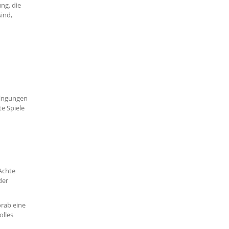
ung, die
ind,
dingungen
e Spiele
n
Achte
der
orab eine
olles