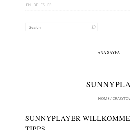
EN
DE
ES
FR
ANA SAYFA
SUNNYPLA
HOME
/
CRAZYTO
SUNNYPLAYER WILLKOMMEN
TIPPS