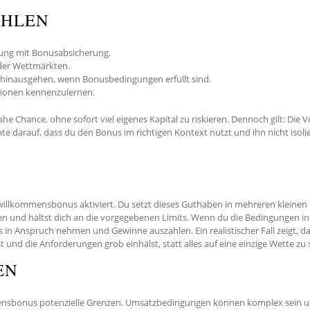
ÄHLEN
hlung mit Bonusabsicherung.
oder Wettmärkten.
g hinausgehen, wenn Bonusbedingungen erfüllt sind.
ionen kennenzulernen.
 Chance, ohne sofort viel eigenes Kapital zu riskieren. Dennoch gilt: Die Vo
 darauf, dass du den Bonus im richtigen Kontext nutzt und ihn nicht isolie
er willkommensbonus aktiviert. Du setzt dieses Guthaben in mehreren kleinen
gen und hältst dich an die vorgegebenen Limits. Wenn du die Bedingungen i
in Anspruch nehmen und Gewinne auszahlen. Ein realistischer Fall zeigt, da
 und die Anforderungen grob einhälst, statt alles auf eine einzige Wette zu 
EN
mmensbonus potenzielle Grenzen. Umsatzbedingungen können komplex sein 