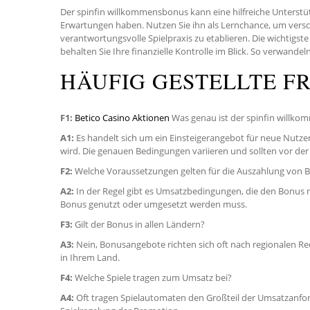
Der spinfin willkommensbonus kann eine hilfreiche Unterstüt
Erwartungen haben. Nutzen Sie ihn als Lernchance, um versc
verantwortungsvolle Spielpraxis zu etablieren. Die wichtigste 
behalten Sie Ihre finanzielle Kontrolle im Blick. So verwandel
HÄUFIG GESTELLTE F
F1:
Betico Casino Aktionen
Was genau ist der spinfin willk
A1:
Es handelt sich um ein Einsteigerangebot für neue Nutze
wird. Die genauen Bedingungen variieren und sollten vor de
F2:
Welche Voraussetzungen gelten für die Auszahlung von 
A2:
In der Regel gibt es Umsatzbedingungen, die den Bonus me
Bonus genutzt oder umgesetzt werden muss.
F3:
Gilt der Bonus in allen Ländern?
A3:
Nein, Bonusangebote richten sich oft nach regionalen R
in Ihrem Land.
F4:
Welche Spiele tragen zum Umsatz bei?
A4:
Oft tragen Spielautomaten den Großteil der Umsatzanford