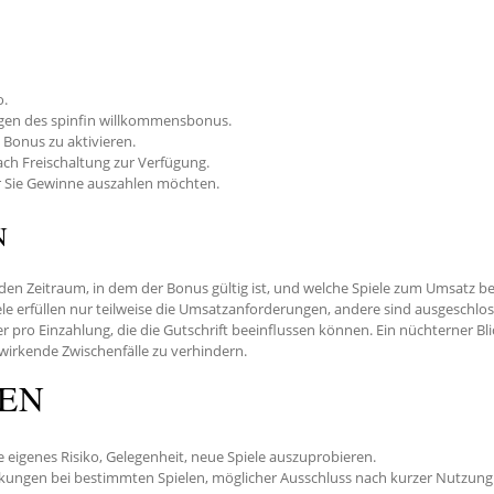
o.
ngen des spinfin willkommensbonus.
Bonus zu aktivieren.
ch Freischaltung zur Verfügung.
r Sie Gewinne auszahlen möchten.
N
en Zeitraum, in dem der Bonus gültig ist, und welche Spiele zum Umsatz be
piele erfüllen nur teilweise die Umsatzanforderungen, andere sind ausgeschlo
pro Einzahlung, die die Gutschrift beeinflussen können. Ein nüchterner Bli
wirkende Zwischenfälle zu verhindern.
ZEN
ne eigenes Risiko, Gelegenheit, neue Spiele auszuprobieren.
nkungen bei bestimmten Spielen, möglicher Ausschluss nach kurzer Nutzung