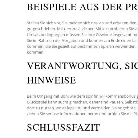
BEISPIELE AUS DER P
Stellen Sie sich vor, Sie melden sich neu an und erhalten de
gutgeschrieben. Mit den zusätzlichen Mitteln probieren Sie zu
Umsatzbedingungen müssen Sie Ihre Gewinne insgesamt mehrf
Sie im Rahmen der Vorgaben und können am Ende einen faire
kommen, die Sie gezielt auf bestimmten Spielen verwenden,
kommen.
VERANTWORTUNG, SI
HINWEISE
Beim Umgang mit Boni wie dem spinfin willkommensbonus gilt
Glücksspiel kann süchtig machen, daher sind Pausen, Selbst
dort zu nutzen, wo es legal ist, und vermeiden Sie Angebote
ziehen Sie seriöse Informationen heran und prüfen Sie die P
SCHLUSSFAZIT