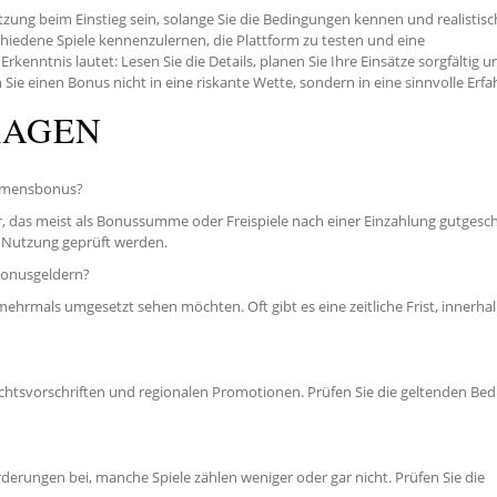
zung beim Einstieg sein, solange Sie die Bedingungen kennen und realistisc
hiedene Spiele kennenzulernen, die Plattform zu testen und eine
Erkenntnis lautet: Lesen Sie die Details, planen Sie Ihre Einsätze sorgfältig u
n Sie einen Bonus nicht in eine riskante Wette, sondern in eine sinnvolle Erf
RAGEN
ommensbonus?
r, das meist als Bonussumme oder Freispiele nach einer Einzahlung gutgesc
r Nutzung geprüft werden.
Bonusgeldern?
hrmals umgesetzt sehen möchten. Oft gibt es eine zeitliche Frist, innerhal
echtsvorschriften und regionalen Promotionen. Prüfen Sie die geltenden Be
erungen bei, manche Spiele zählen weniger oder gar nicht. Prüfen Sie die