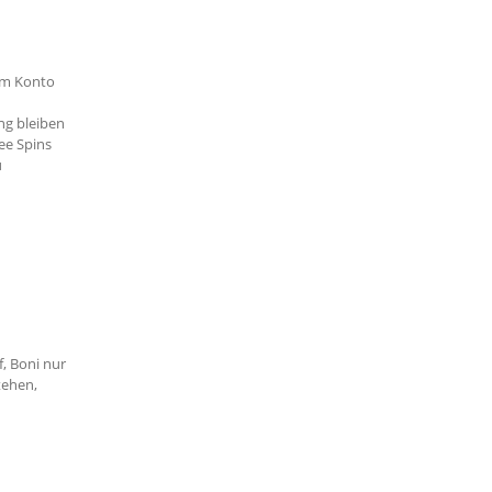
rem Konto
ng bleiben
ee Spins
u
, Boni nur
tehen,