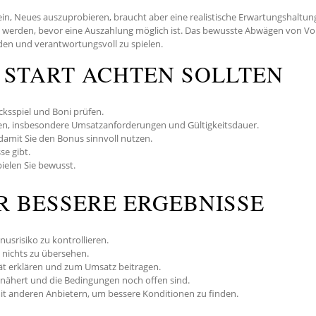
in, Neues auszuprobieren, braucht aber eine realistische Erwartungshaltun
erden, bevor eine Auszahlung möglich ist. Das bewusste Abwägen von Vor
den und verantwortungsvoll zu spielen.
 START ACHTEN SOLLTEN
ksspiel und Boni prüfen.
en, insbesondere Umsatzanforderungen und Gültigkeitsdauer.
amit Sie den Bonus sinnvoll nutzen.
e gibt.
ielen Sie bewusst.
R BESSERE ERGEBNISSE
usrisiko zu kontrollieren.
 nichts zu übersehen.
lität erklären und zum Umsatz beitragen.
 nähert und die Bedingungen noch offen sind.
it anderen Anbietern, um bessere Konditionen zu finden.