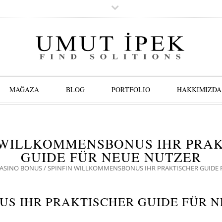
MAĞAZA
BLOG
PORTFOLIO
HAKKIMIZDA
 WILLKOMMENSBONUS IHR PRA
GUIDE FÜR NEUE NUTZER
CASINO BONUS
/
SPINFIN WILLKOMMENSBONUS IHR PRAKTISCHER GUIDE 
S IHR PRAKTISCHER GUIDE FÜR 