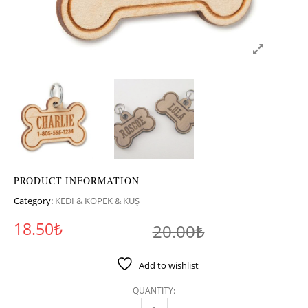
PRODUCT INFORMATION
Category:
KEDİ & KÖPEK & KUŞ
Original pr
Current pri
18.50
₺
20.00
₺
Add to wishlist
QUANTITY: