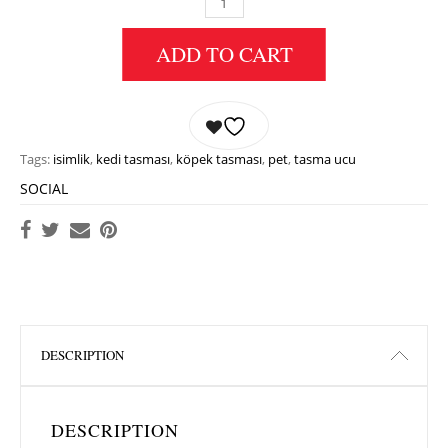
KEDI KÖPEK TASMA UCU QUANTITY
ADD TO CART
Tags:
isimlik
,
kedi tasması
,
köpek tasması
,
pet
,
tasma ucu
SOCIAL
DESCRIPTION
DESCRIPTION