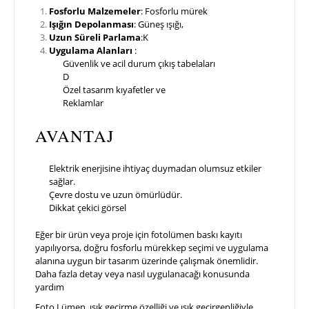
Fosforlu Malzemeler
: Fosforlu mürek
Işığın Depolanması
: Güneş ışığı,
Uzun Süreli Parlama
:K
Uygulama Alanları
:
Güvenlik ve acil durum çıkış tabelaları
D
Özel tasarım kıyafetler ve
Reklamlar
AVANTAJ
Elektrik enerjisine ihtiyaç duymadan olumsuz etkiler
sağlar.
Çevre dostu ve uzun ömürlüdür.
Dikkat çekici görsel
Eğer bir ürün veya proje için fotolümen baskı kayıtı
yapılıyorsa, doğru fosforlu mürekkep seçimi ve uygulama
alanına uygun bir tasarım üzerinde çalışmak önemlidir.
Daha fazla detay veya nasıl uygulanacağı konusunda
yardım
Foto Lümen, ışık geçirme özelliği ve ışık geçirgenliğiyle