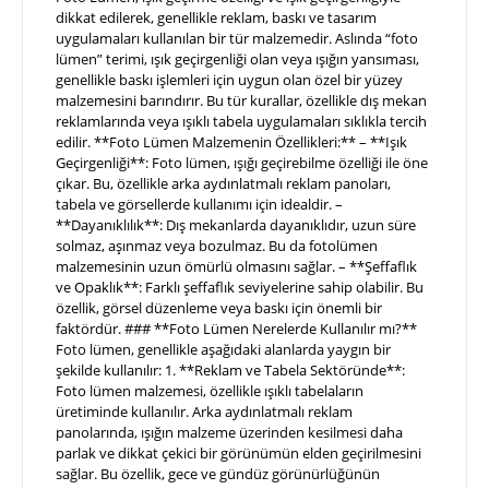
dikkat edilerek, genellikle reklam, baskı ve tasarım
uygulamaları kullanılan bir tür malzemedir. Aslında “foto
lümen” terimi, ışık geçirgenliği olan veya ışığın yansıması,
genellikle baskı işlemleri için uygun olan özel bir yüzey
malzemesini barındırır. Bu tür kurallar, özellikle dış mekan
reklamlarında veya ışıklı tabela uygulamaları sıklıkla tercih
edilir. **Foto Lümen Malzemenin Özellikleri:** – **Işık
Geçirgenliği**: Foto lümen, ışığı geçirebilme özelliği ile öne
çıkar. Bu, özellikle arka aydınlatmalı reklam panoları,
tabela ve görsellerde kullanımı için idealdir. –
**Dayanıklılık**: Dış mekanlarda dayanıklıdır, uzun süre
solmaz, aşınmaz veya bozulmaz. Bu da fotolümen
malzemesinin uzun ömürlü olmasını sağlar. – **Şeffaflık
ve Opaklık**: Farklı şeffaflık seviyelerine sahip olabilir. Bu
özellik, görsel düzenleme veya baskı için önemli bir
faktördür. ### **Foto Lümen Nerelerde Kullanılır mı?**
Foto lümen, genellikle aşağıdaki alanlarda yaygın bir
şekilde kullanılır: 1. **Reklam ve Tabela Sektöründe**:
Foto lümen malzemesi, özellikle ışıklı tabelaların
üretiminde kullanılır. Arka aydınlatmalı reklam
panolarında, ışığın malzeme üzerinden kesilmesi daha
parlak ve dikkat çekici bir görünümün elden geçirilmesini
sağlar. Bu özellik, gece ve gündüz görünürlüğünün