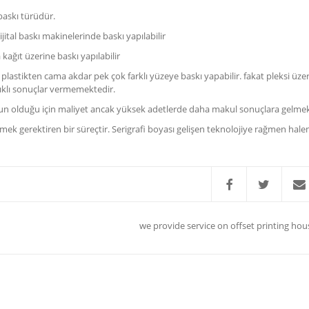
baskı türüdür.
jital baskı makinelerinde baskı yapılabilir
kağıt üzerine baskı yapılabilir
lastikten cama akdar pek çok farklı yüzeye baskı yapabilir. fakat pleksi üze
ıklı sonuçlar vermemektedir.
uzun olduğu için maliyet ancak yüksek adetlerde daha makul sonuçlara gelmek
e emek gerektiren bir süreçtir. Serigrafi boyası gelişen teknolojiye rağmen hal
we provide service on offset printing hous