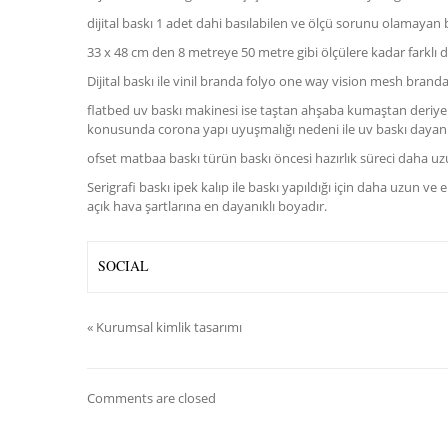
dijital baskı 1 adet dahi basılabilen ve ölçü sorunu olamayan 
33 x 48 cm den 8 metreye 50 metre gibi ölçülere kadar farklı di
Dijital baskı ile vinil branda folyo one way vision mesh branda 
flatbed uv baskı makinesi ise taştan ahşaba kumaştan deriye p
konusunda corona yapı uyuşmalığı nedeni ile uv baskı dayan
ofset matbaa baskı türün baskı öncesi hazırlık süreci daha 
Serigrafi baskı ipek kalıp ile baskı yapıldığı için daha uzun v
açık hava şartlarına en dayanıklı boyadır.
SOCIAL
«
Kurumsal kimlik tasarımı
Comments are closed