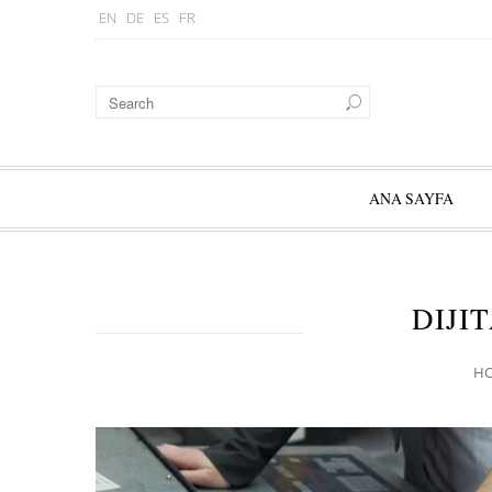
EN
DE
ES
FR
ANA SAYFA
DIJI
H