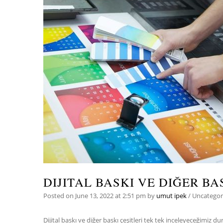
DIJITAL BASKI VE DIĞER BAS
Posted on
June 13, 2022
at 2:51 pm
by
umut ipek
/
Uncategor
Dijital baskı ve diğer baskı çeşitleri tek tek inceleyeceğimiz 