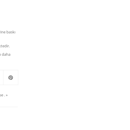
rine baskı
tedir.
en daha
e .
»