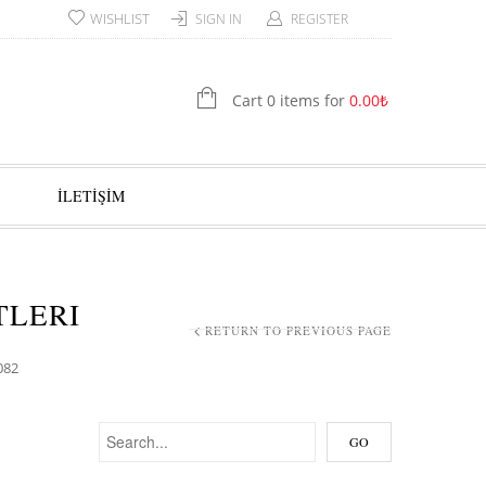
WISHLIST
SIGN IN
REGISTER
Cart 0 items for
0.00
₺
İLETİŞİM
TLERI
RETURN TO PREVIOUS PAGE
082