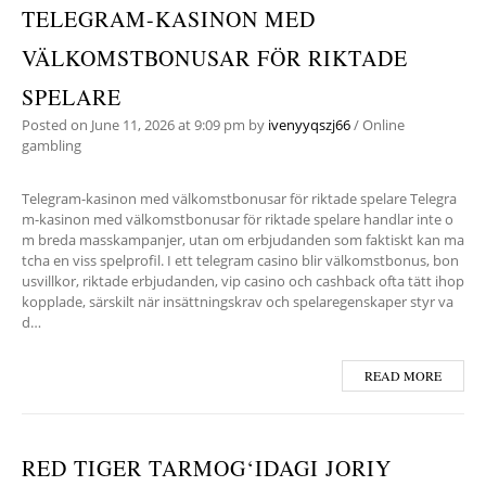
TELEGRAM-KASINON MED
VÄLKOMSTBONUSAR FÖR RIKTADE
SPELARE
Posted on
June 11, 2026
at 9:09 pm
by
ivenyyqszj66
/
Online
gambling
Telegram-kasinon med välkomstbonusar för riktade spelare Telegra
m-kasinon med välkomstbonusar för riktade spelare handlar inte o
m breda masskampanjer, utan om erbjudanden som faktiskt kan ma
tcha en viss spelprofil. I ett telegram casino blir välkomstbonus, bon
usvillkor, riktade erbjudanden, vip casino och cashback ofta tätt ihop
kopplade, särskilt när insättningskrav och spelaregenskaper styr va
d…
READ MORE
RED TIGER TARMOG‘IDAGI JORIY