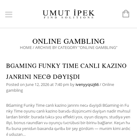
ONLINE GAMBLING
HOME
/
ARCHIVE BY CATEGORY "ONLINE GAMBLING"
BGAMING FUNKY TIME CANLI KAZINO
JANRINI NECƏ DƏYIŞDI
Posted on
June 12, 2026
at 7:40 pm
by
ivenyyqszj66
/
Online
gambling
BGaming Funky Time canlı kazino janrını necə dəyişdi BGaming-in Fu
nky Time oyunu canlı kazino barədə düşüncəmi dəyişən nadir məhsul
lardan biridir: burada təkcə şou effekti yox, oyun dizaynı, studiya yen
iliyi, bonus raundları və oyunçu təcrübəsi bir-birinə bağlanır. Keçən hə
ftə buna yenidən baxanda qəribə bir şey gördüm — mənim kimi ardıc
ıl uduzan…