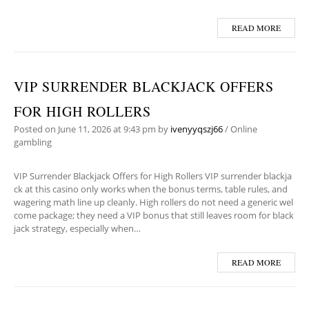
READ MORE
VIP SURRENDER BLACKJACK OFFERS
FOR HIGH ROLLERS
Posted on
June 11, 2026
at 9:43 pm
by
ivenyyqszj66
/
Online
gambling
VIP Surrender Blackjack Offers for High Rollers VIP surrender blackja
ck at this casino only works when the bonus terms, table rules, and
wagering math line up cleanly. High rollers do not need a generic wel
come package; they need a VIP bonus that still leaves room for black
jack strategy, especially when…
READ MORE